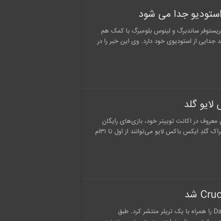
Avalanch) در سال ۲۰۰۳ تأسیس شد و کریستوفر ساندبرگ و لینوس بلومبرگ با کمک هم
شدند. اکنون کریستوفر ساندبرگ بعد از ۱۶ سال قصد جدایی از استودیوی خود دارد. وی این خبر را در
معروف در اکانت توییتر خود، بازی‌های رایگان
ماه مارس (اسفند ۹۷-فروردین ۹۸) را مشخص کرده است. دارندگان اشتراک گلدِ ایکس باکس لایو می‌توانند از اول تا ۳۱ام
استودیوی Gunfire Games، بسته‌ی الحاقی جدید بازی Darksiders III را همراه با یک تریلر منتشر کرد. طبق