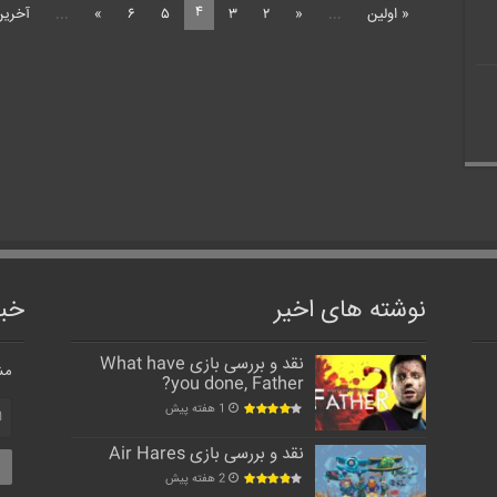
۴
« اولین
...
«
۲
۳
۵
۶
»
...
آخرین
نوشته های اخیر
خبر
نقد و بررسی بازی What have
مش
you done, Father?
1 هفته پیش
نقد و بررسی بازی Air Hares
2 هفته پیش