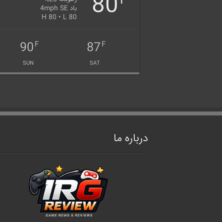
80
F
باد 4mph SE
H 80 • L 80
90
87
F
F
SUN
SAT
درباره ما