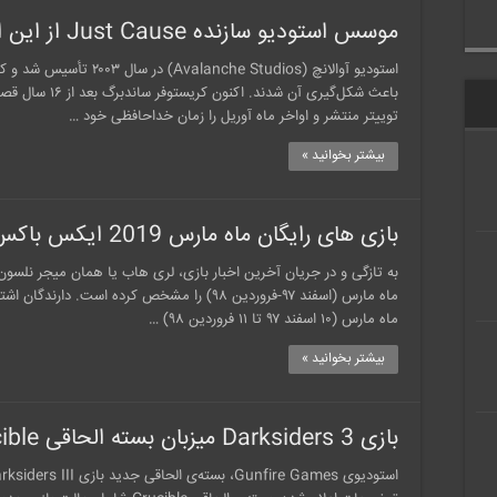
موسس استودیو سازنده Just Cause از این استودیو جدا می شود
استودیو آوالانچ (e Studios
باعث شکل‌گیری آن 
توییتر منتشر و اواخر ماه آوریل را زمان خداحافظی خود …
بیشتر بخوانید »
بازی های رایگان ماه مارس 2019 ایکس باکس لایو گلد
به تازگی و در جریان آخرین اخبار بازی، لری هاب یا همان میجر نلسون 
ماه مارس (۱۰ اسفند ۹۷ تا ۱۱ فروردین ۹۸) …
بیشتر بخوانید »
بازی Darksiders 3 میزبان بسته الحاقی Crucible شد