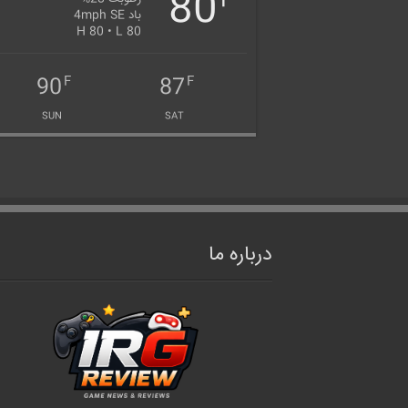
80
F
باد 4mph SE
H 80 • L 80
90
87
F
F
SUN
SAT
درباره ما