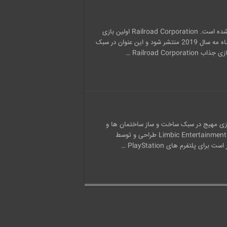
بازی Railroad Corporation توسط Iceberg Interactive طراحی شده است. Railroad Corporation اولین بازی
است که توسط Corbie Games ساخته شده است و قرار است اواخر ماه مه سال 2019 منتشر شود و این عنوان در سبک
Railroad C …
ازی مهیج و جذاب Tropico 6 رفتیم. این بازی مهیج در سبک ساخت و ساز ساختمان ها و
شبیه سازی پیرامون آنها قرار دارد. این بازی سرگرم کننده توسط شرکت Limbic Entertainment طراحی و توسط