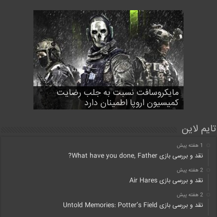
شخصیت Marvin the Martian و
اسپنسر: حاضریم مدت تعهد پیشین خود
استیج Game of Thrones به
مایکروسافت نسبت به جلب رضایت
۱۴ بازی انحصاری مورد انتظار ایکس
مبنی بر ارائه CoD روی پلی استیشن را
اطلاعات جدیدی از سریال God Of War
باکس
منتشر شد
افزایش دهیم
MultiVersus خواهند آمد
کمیسیون اروپا اطمینان دارد
تایم لاین
1 هفته پیش
نقد و بررسی بازی What have you done, Father?
2 هفته پیش
نقد و بررسی بازی Air Hares
2 هفته پیش
نقد و بررسی بازی Untold Memories: Potter’s Field