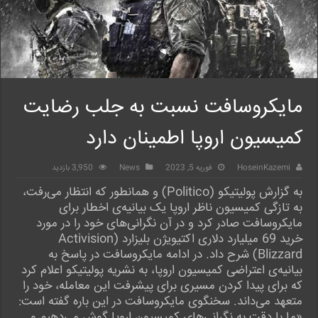
مایکروسافت نسبت به جلب رضایت
کمیسیون اروپا اطمینان دارد
HoseinKazemi
فوریه 5, 2023
News
3,950 بازدید
به گزارش پولیتیکو (Politico) و همانطور که انتظار می‌رفت،
به تازگی کمیسیون ناظر اروپا یک بیانیه‌ی اخطار برای
مایکروسافت صادر کرد و در آن نگرانی‌های خود را در مورد
خرید 69 میلیارد دلاری اکتیویژن بلیزارد (Activision
Blizzard) شرح داد. در ادامه مایکروسافت در پاسخ به
بیانیه‌ی اعتراضی کمیسیون اروپا، به نشریه پولیتیکو اعلام کرد
که برای پیدا کردن مسیری برای پیشرفت این معامله، خود را
متعهد می‌داند. سخنگوی مایکروسافت در این باره گفته است:
«ما با دقت به نگرانی‌های کمیسیون اروپا گوش می‌دهیم و