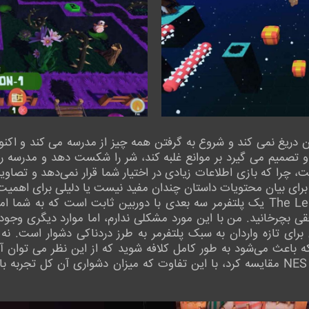
 دریغ نمی کند و شروع به گرفتن همه چیز از مدرسه می کند و اکنون
و تصمیم می گیرد بر موانع غلبه کند، شر را شکست دهد و مدرسه را
چرا که بازی اطلاعات زیادی در اختیار شما قرار نمی‌دهد و تصاویر 
، برای بیان محتویات داستان چندان مفید نیست یا دلیلی برای اهمیت 
از نظر گیم پلی، بازی The Legend of Gwen یک پلتفرمر سه بعدی با دوربین ثابت ا
 یک صفحه افقی بچرخانید. من با این مورد مشکلی ندارم، اما موارد دیگری و
 برای تازه واردان به سبک پلتفرمر به طرز دردناکی دشوار است. ن
کمپانی Battletoads در کنسول دستی NES مقایسه کرد، با این تفاوت که میزان دشواری 