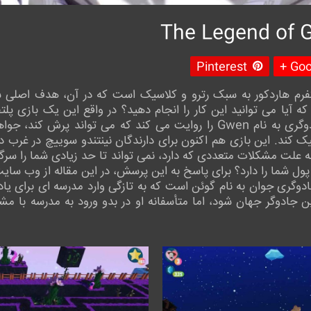
Pinterest
Goog
The  یک بازی پلتفرم هاردکور به سبک رترو و کلاسیک است که در آن، هدف 
 آیا می توانید این کار را انجام دهید؟ در واقع این یک بازی پلت
نسبتا ساده استفاده کرده و داستان جادوگری به نام Gwen را روایت می کند که
 کند. این بازی هم اکنون برای دارندگان نینتندو سوییچ در غرب در
 علت مشکلات متعددی که دارد، نمی تواند تا حد زیادی شما را سرگرم
 دارد؟ برای پاسخ به این پرسش، در این مقاله از وب سایت IRG Review با ما همراه باشی
The Legend of درباره جادوگری جوان به نام گوئن است که به تازگی وارد مدرسه ا
ن جادوگر جهان شود، اما متأسفانه او در بدو ورود به مدرسه با م