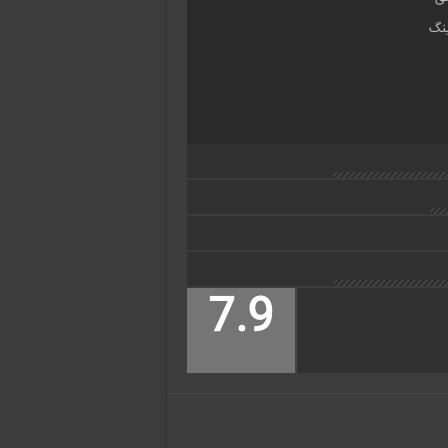
ینگ
7.9