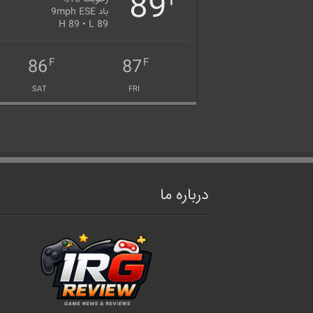
89
F
باد 9mph ESE
H 89 • L 89
86
87
F
F
SAT
FRI
درباره ما