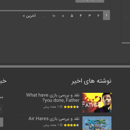
۱
۲
۳
۴
۵
»
۱۰
...
آخرین »
نوشته های اخیر
خبر
نقد و بررسی بازی What have
مش
you done, Father?
1 هفته پیش
نقد و بررسی بازی Air Hares
1 هفته پیش