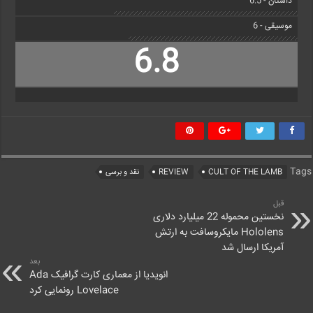
داستان - 6.5
موسیقی - 6
6.8
Tags
CULT OF THE LAMB
REVIEW
نقد و برسی
قبل
نخستین محموله 22 میلیارد دلاری
Hololens مایکروسافت به ارتش
آمریکا ارسال شد
بعد
انویدیا از معماری کارت گرافیک Ada
Lovelace رونمایی کرد