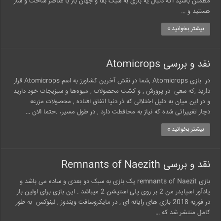
مطمئن باشید اگه دنبال یه بازی به سبک بقا و جهان باز با عناصر ساخت و ساز
هستید و …
بیشتر بخوانید »
نقد و بررسی Atomicrops
در بازی Atomicrops ,شما در نقش آخرین کشاورز به اسم Atomicrops قرار
دارید ,که سعی در پرورش , و کشت محصولات , میوه‌ها و سبزیجات خود دارید
و در این میان به دلیل اختلالی که ذر دنیا اتفاق افتاده , محصولات مزرعه
دچار تغییراتی شده که نیاز به محافطت دارد , در طول مسیر، .حتما الان …
بیشتر بخوانید »
نقد و بررسی Remnants of Naezith
بازی remnants of Naezit یک بازی به سبک دو بعدی و ساده می باشد و
یادآور اسپایدر من 2 بر روی پلی استیشن 2 میباشد . این بازی برای اولین بار
در فوریه 2018 بازی های رایانه ای , در مایکروسافت ویندوز , لینوکس به طور
کامل منتشر شد که …