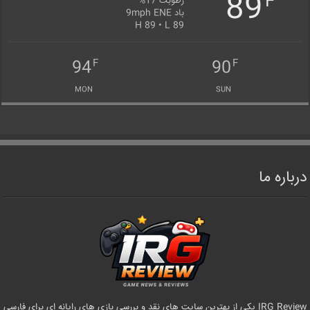
89
F
رطوبت 17%
باد 9mph ENE
H 89 • L 89
94
90
F
F
MON
SUN
درباره ما
IRG Review یکی از بهترین سایت های نقد و بررسی بازی های رایانه ای برای فارسی