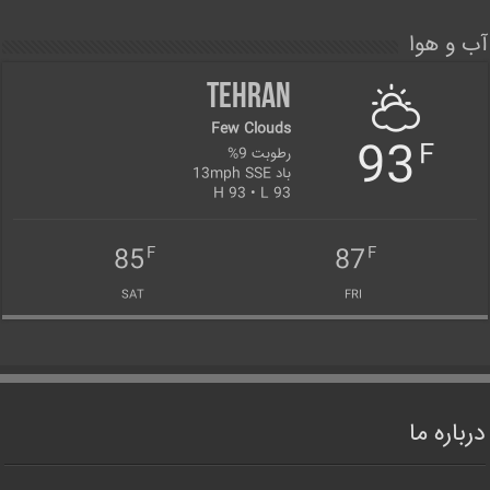
آب و هوا
Tehran
Few Clouds
93
F
رطوبت 9%
باد 13mph SSE
H 93 • L 93
85
87
F
F
SAT
FRI
درباره ما