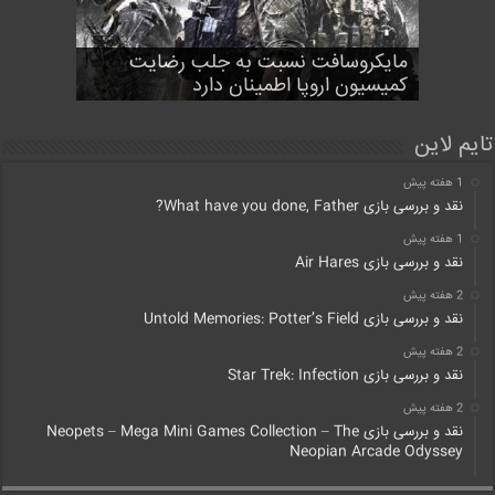
شخصیت Marvin the Martian و
اسپنسر: حاضریم مدت تعهد پیشین خود
استیج Game of Thrones به
مایکروسافت نسبت به جلب رضایت
۱۴ بازی انحصاری مورد انتظار ایکس
مبنی بر ارائه CoD روی پلی استیشن را
اطلاعات جدیدی از سریال God Of War
باکس
منتشر شد
افزایش دهیم
MultiVersus خواهند آمد
کمیسیون اروپا اطمینان دارد
تایم لاین
1 هفته پیش
نقد و بررسی بازی What have you done, Father?
1 هفته پیش
نقد و بررسی بازی Air Hares
2 هفته پیش
نقد و بررسی بازی Untold Memories: Potter’s Field
2 هفته پیش
نقد و بررسی بازی Star Trek: Infection
2 هفته پیش
نقد و بررسی بازی Neopets – Mega Mini Games Collection – The
Neopian Arcade Odyssey