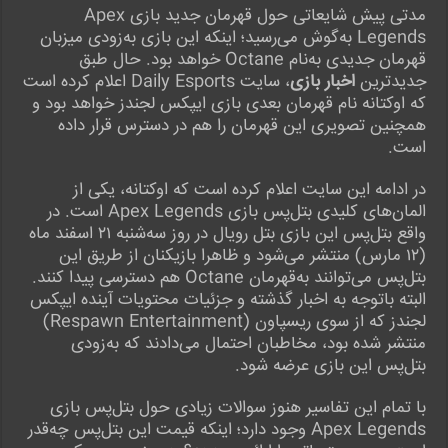
مدتی پیش شایعاتی حول قهرمان جدید بازی Apex
Legends به‌گوش می‌رسید؛ اینکه این بازی به‌زودی میزبان
قهرمان جدیدی به‌نام Octane خواهد بود. حال طبق
جدیدترین
اخبار بازی
، سایت Daily Esports اعلام کرده است
که اوکتانه نام قهرمان بعدی بازی ایپکس لجندز خواهد بود و
همچنین تصویری این قهرمان را هم در دسترس قرار داده
است.
در ادامه این سایت اعلام کرده است که اوکتانه، یکی از
المان‌های کلیدی بتل‌پس بازی Apex Legends است. در
واقع بتل‌پس این بازی بتل رویال در روز سه‌شنبه ۲۱ اسفند ماه
(۱۲ مارس) منتشر می‌شود و ظاهرا بازیکنان از طریق این
بتل‌پس می‌توانند به‌قهرمان Octane هم دسترسی پیدا کنند.
البته باتوجه به اخبار گذشته و جزئیات محتویات آینده ایپکس
لجندز که از سوی ریسپاون (Respawn Entertainment)
منتشر شده بود، مخاطبان احتمال می‌دادند که به‌زودی
بتل‌پس این بازی عرضه شود.
با تمام این تفاسیر هنوز سوالات زیادی حول بتل‌پس بازی
Apex Legends وجود دارد؛ اینکه قیمت این بتل‌پس چه‌قدر