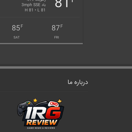
81
F
باد 3mph SSE
H 81 • L 81
85
87
F
F
SAT
FRI
درباره ما