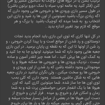
ترکیب بشن یا در گروه های کوچک به دنبالتون مسیر رو طی
کنن (فکر کنید یه عالمه توپ سیاه با نمک دورو برتون باشن)
در طول مسیر بازی ورودی ها و خروجی هایی وجود دارن که
اگه زیادی بزرگ باشید نمیتونین از اون ها رد شید و بازی این
انتخاب رو به شما میده که کوچیک باشید یا بزرگ و هر
موقع که لازم بود تغییر اندازه بدید .
در کل تنها کاری که توی این بازی باید انجام بدید نجات
دوستاتون و رد شدن از موانع است و با پیدا کردن خروجی ، و
رد شن از اونها تا این که به نقطه ی پایان برسید. در این بازی
جعبه هایی وجود داره که شما میتونید اونهارو جا به جا کنید و
به کمک اون ها پرش کنید ، اما همه چیز انقدر آسون و ساده
نیست ، نزدیک ورودی ها و خوروجی ها ممکنه هیولا و یا
موجوداتی وجود داشته باشن که رد شدن از اون ورودی و
خروجی ها رو سخت میکنن ، ولی نگران نباشید در بازی جعبه
هایی که به شکل ماشین هستند وجود دارن که کلی بمب
توی اون ها جا ساز شده. شما میتونین کاری کنید که اون
هیولا ها با یک انفجار جزعی حواسشون پرت شه و به شما
زمان و امکان فرار و خروج رو میده . فرار کردن و خروج از
دست این هیولا ها در بعضی از مراحل بسیار سخت میشه و
حتی گاهی گیمر رو مجبور میکنه بار ها و بار ها برای خروج