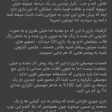
تلاش کنه و خب تکرار چندین بار یک مرحله میتونه خیلی
دیوونه کننده و طاقت فرسا باشه. مشکلی که این بازی داره
اینه که پرش های این توپ یه جورایی باعث اذیت میشه شما
دکمه رو میزندید اما توپتون نمیپره!
گرافیک بازی با این که دو بعدیه اما خیلی هنری و به صورت
کارتونی کار شده با رنگ ها به خوبی بازی شده و به خاطر رنگ
قالب بنفشش آدم رو یاد بازی Ori میندازه ، تصویر های
پشت سرتون بیشتر شبیه عکس هستند ، عکسی کارتونی
شبیه به پوستر هایی که هر جایی نمیبینید.
قسمت موسیقی بازی با این که زیاد روش کار نشده و خیلی
متفاوت نیست اما به خوبی افکت های صدایی با بازی مچ
شده اما باید بدونین که متاسفانه موسیقی قویی نداره ،
موسیقی تکراریه و خب شما اگر مجبور شید چندین بار یک
مرحله رو تکرار کنید 100% به خاطر موسیقی تکراری صدای
Tv رو کم می کنید.
بازی جوری طراحی شده که بیشتر به درد گوشی ها و یک
صفحه ی لمسی میخوره چون همونجور که بالا گفتم این توپ