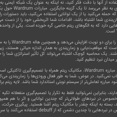
فاده از آنها با دقت فکر کنید، نه اینکه به عنوان یک شبکه ایمنی به 
استفاده می‌شود، مانند 
که حمله می‌کنید یا از یک توانایی استفاده می‌کنید، باید دستورات را 
زمان‌بندی شما اشتباه باشد، اقدامات شما اثربخشی خود را از دست م
هایی دارد که به الگوهای ریتم خاصی گره خورده است. یکی از واحد
قابلیت آنها، ریتم قد
ست که موقعیت‌یابی و زمان‌بندی به همان اندازه حیاتی هستند، زیرا ب
اشند. یک محاسبه کوچک اشتباه می‌تواند کل تأثیر استراتژی شما را
 میدان نبرد تنظیم کنید.
اما به نظرم بهترین چیز در مورد سیستم مبارزه Wardrum، مکانیک ریتم همراه 
نتخاب نمی‌کنید. در عوض، شما به طور فعال ورودی‌ها را زمان‌بندی می
د مبارزه تعاملی‌تر از سیستم نوبتی استاندارد شما باشد. لایه ریتم ب
ارند، بنابراین نمی‌توانید فقط به تکرار یا تصمیم‌گیری منفعلانه تکی
خصوص در نبردهای طولانی‌تر که چندین توانایی و اثر با هم همپو
د، بسته به اینکه چقدر با مکانیک ریتم آشنا هستید. پیگیری حرکت،
من که از debuff استفاده می‌کنند یا سرعت را تغییر می‌دهند.