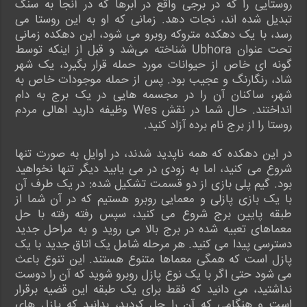
روستایی را که در برجی واقع در ابرها که در آنجا به سنگ
تبدیل شده اند، نجات دهد. زمانی که او به این روستا می
رسد، با یک دهکده متروکه روبرو می شود، این دهکده زمانی
تحت عنوان Ubhora شناخته می‌شد و قبل از اینکه توسط
گونه ای خاص از حیوانات مورد حمله قرار بگیرد، یک شهر
شاد، رنگارنگ و عجیب بود. پس از حمله موجودات خاص به
شهر، ساکنان آن را در مجسمه هایی در یک برج به دام
انداختند. حال شما در نقش Wes وظیفه دارید اهالی مردم
روستا را از برج نام برده آزاد کنید.
در این دهکده که همه ناپدید شدند، در اوایل به صورت تنها
شروع می کنید، اما به زودی در می یابید دیگر تنها نخواهید
بود. گیم پلی بازی از دو قسمت تشکیل شده: در یک طرف آن
با یک بازی پازلی و معمایی روبرو هستیم که در آن شما از
طبقه پایین برج شروع می کنید، سپس رفته رفته با حل
معماهای تعبیه شده در برج بالا می روید و به مراحل جدید
دسترسی پیدا می کنید. هر مرحله شامل یک اتاق جدید با یک
پازل است که همگی معماها متنوع هستند. این تنوع باعث
می شود حتی اگر با یک نوع پازل روبرو شوید که آن را دوست
نداشتید، می دانید که فقط برای یک طبقه این قضیه برقرار
است و هنگامی که آن را حل کردید، بدانید که پازل های