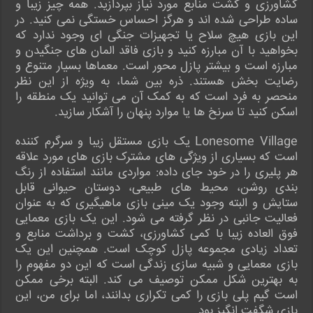
کشاورزی و کشت منابع مورد نیاز بپردازید. همه چیز زیبا و
ساده طراحی شده اند و هرگز احساس خستگی نمی کنید. در
این بازی هیچ سلاح یا تجهیزات جنگی ای وجود ندارد که
بخواهید با آن مبارزه کنید و بازی فاقد المان های جنگیدن و
مبارزه است و بیشتر پازل محور است. معماها بسیار متنوع و
رضایت بخش هستند. ذره بین شما، به ویژه از این نظر
منحصر به فرد است که به کمک آن می توانید یک منطقه را
اسکن کنید تا سرنخ ها یا موارد پنهان را آشکار سازید.
Lonesome Village یک بازی مستقل زیبا و سرگرم کننده
است که بسیاری از ویژگی های مشترک بازی های مورد علاقه
هر پلیری را در خود جای داده: مواردی مانند استفاده از رنگ
بندی روشن، محیط های طبیعی، دوستان حیوانی قابل
ستایش و البته وجود یک مینی بازی ماهیگیری که به عنوان
فعالیت جانبی در نظر گرفته می شود. این یک بازی معمایی
فوق العاده زیبا با کمی کشاورزی، کشت و برداشت منابع و
تعداد زیادی مجموعه پازل کوچک است. همچنین این یک
بازی معمایی و شبیه سازی زندگی است که این دو مفهوم را
به بهترین شکل ممکن توصیف می کند. البته برخی ممکن
است گیم ‌پلی بازی را کمی تکراری بدانند، اما برای من، این
بازی شگفت انگیز بود.