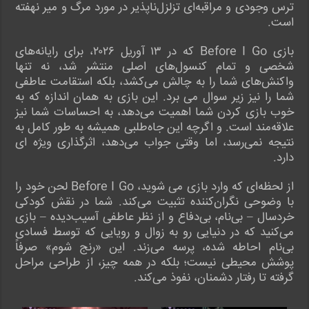
ترس وجودی و مراقبه‌ای تزلزل‌ناپذیر در مورد مرگ و میر نهفته
است.
بازی Before I Go که در ۱۳ آوریل ۲۰۲۶، برای رایانه‌های
شخصی و تمام کنسول‌های اصلی منتشر شد، نه تنها
واکنش‌های شما را به چالش می‌کشد، بلکه استقامت عاطفی
شما را نیز زیر سوال می برد. این بازی به همان اندازه که به
خوب بازی کردن شما اهمیت می‌دهد، به احساسات شما نیز
علاقه‌مند است. و اگرچه این جاه‌طلبی همیشه به طور کامل به
نتیجه نمی‌رسد، اما وقتی جواب می‌دهد، اثرگذاری ویژه ای
دارد.
از لحظه‌ای که وارد بازی می شوید، Before I Go لحن خود را
با وضوحی نگران‌کننده تثبیت می‌کند. شما در نقش کودکی
خردسال – بی‌نام، بی‌دفاع و از نظر عاطفی آسیب‌دیده – بازی
می‌کنید که در دنیایی رو به زوال و رویایی که توسط فسادی
بی‌نام احاطه شده، پرسه می‌زند. این «رنج شوم» صرفاً
پوشش محیطی نیست؛ بلکه در همه چیز، از طراحی مراحل
گرفته تا رفتار دشمنان، نفوذ می‌کند.