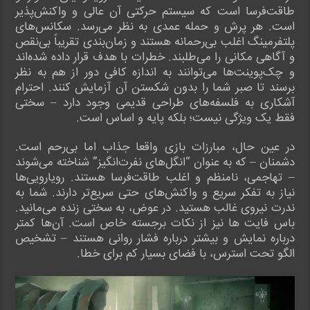
طاقت‌فرسا است که سیستم حرکتی آن عالی و واکنش‌پذیر
است. هر پرش و حمله عمدی به نظر می‌رسد. سکانس‌های
پلتفرمینگ اغلب بی‌رحمانه هستند و زمان‌بندی تقریباً بی‌نقص
و آگاهی مکانی را می‌طلبند. خطرات با هدف قرار داده شده‌اند
و چک‌پوینت‌ها می‌توانند به اندازه کافی دور از هم به نظر
برسند تا صبر شما را بدون شکستن آن آزمایش کنند. احترام
آشکاری به فلسفه‌های طراحی قدیمی وجود دارد – سختی
فقط یک ویژگی نیست؛ بلکه پایه و اساس است.
در عین حال، مبارزات بازی واقعا جذاب اما بی‌رحم است.
دشمنان – که به عنوان “انگل‌های نفرت‌انگیز” شناخته می‌شوند
– تهاجمی، نامنظم و اغلب طاقت‌فرسا هستند. رویارویی‌ها
نیاز به تفکر سریع و واکنش‌های حتی سریع‌تر دارند. شما به
ندرت نیروی غالب هستید. در عوض، به سختی زنده می‌مانید.
باس فایت ها نیز از نکات برجسته خاص است. آن‌ها کمتر
درباره نمایش و بیشتر درباره فشار روانی هستند – تشخیص
الگو تحت استرس، با فضای بسیار کم برای خطا.