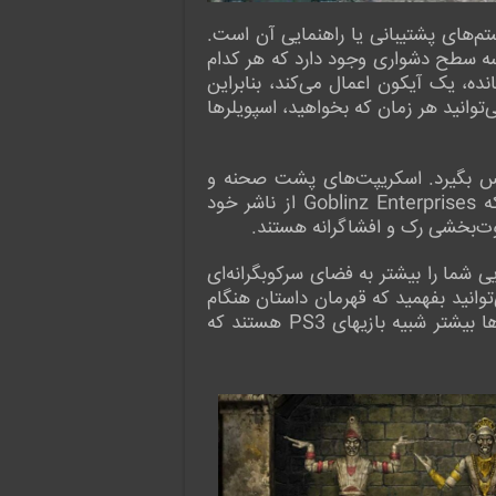
ست دارم، به طرز عجیبی، سیستم‌های پشتیبانی یا راهنمایی آن است.
سه سطح دشواری وجود دارد که هر کدام
ه، یک آیکون اعمال می‌کند، بنابراین
‌توانید هر زمان که بخواهید، اسپویلرها
ا درس بگیرد. اسکریپت‌های پشت صحنه و
طرح‌های مفهومی وجود دارد، اما ما بیشتر از همه یادداشت‌های توسعه‌دهنده را دوست داشتیم، جایی که Goblinz Enterprises از ناشر خود
اوت‌بخشی رک و افشاگرانه هستند.
که هر کات‌سین سینمایی شما را بیشتر به فضای سرکوبگرانه‌ای
توانید بفهمید که قهرمان داستان هنگام
تماشا چه می‌گوید، چه فکری می‌کند و چه احساسی دارد و تقریباً یادآور یک فیلم صامت است. کات‌سین‌ها بیشتر شبیه بازیهای PS3 هستند که