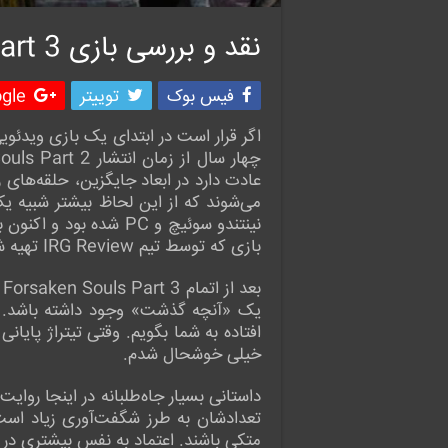
نقد و بررسی بازی True Fear: Forsaken Souls Part 3
فیس بوک
توییتر
le +
عادت دارد در ابعاد جایگزین، حلقه‌های
نینتندو سوئیچ و PC 
بازی که توسط تیم IRG Review تهیه شده، در ادامه با ما همراه باشید.
یک «آنچه گذشت» وجود داشته باشد. من 
افتاده به شما بگویم. وقتی تیتراژ پایان
خیلی خوشحال شدم.
داستانی بسیار جاه‌طلبانه در اینجا روا
تعدادشان به طرز شگفت‌آوری زیاد است، 
متکی باشند. اعتماد به نفس بیشتری در 