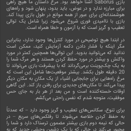
بازی Saborus آشنا خواهد بود. مرغ داستان ما هیچ راهی
برای مبارزه ندارد و در عوض، باید بدود، پنهان شود و راه‌های
هوشمندانه‌ای برای عبور از همه موانع در طول بازی پیدا کند.
بازی با ناامیدی فوری شروع می‌شود زیرا شامل یک توالی
تعقیب و گریز است که با آزمون و خطا همراه است.
در ابتدا هیچ توضیحی در مورد کنترل‌ها وجود ندارد، بنابراین
مگر اینکه با فشار دادن دکمه آزمایش کنید، ممکن است
ندانید که می‌توانید بدوید. این توالی‌ها همچنین کمتر در مورد
واکنش و بیشتر در مورد حفظ کردن هستند و هر مرگ شما را
به یک چک‌پوینت برمی‌گرداند که با پیشرفت بازی می‌تواند تا
20 دقیقه طول بکشد. بیشتر موقعیت‌ها شامل این است که
مرغ راه‌هایی برای جابجایی اشیاء از یک مکان به مکان دیگر
پیدا می‌کند تا مکان‌های جدیدی برای رفتن باز کند. این گاهی
اوقات خسته‌کننده است و من بعد از هر بار به جای حس
موفقیت، متوجه شدم که نفس راحتی می‌کشم.
برای تنوع، سکانس‌های تعقیب و گریز وجود دارد – که عمدتاً
به حفظ کردن خلاصه می‌شوند تا رفلکس‌های سریع – در
حالی که نیمه دوم بازی بیشتر مضمون ترسناک دارد و شما را
مجبور می‌کند در حالی که با یک دشمن وحشی جدید که به