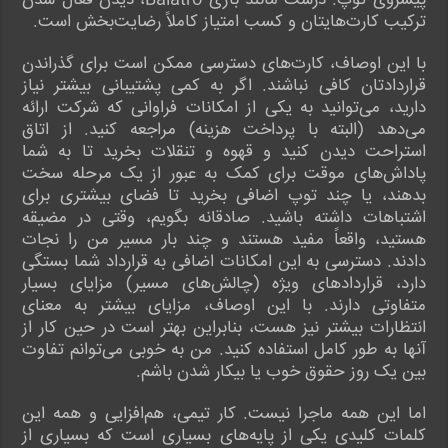
پیشروی توپ. درست مانند بازی Balatro، دیدن فعال شدن
ترکیب کارت‌هایتان و کسب امتیاز کاملاً رضایت‌بخش است.
با این اوصاف، کارت‌های دسترسی ممکن است برای گذراندن
قراردادتان کافی نباشند. اگر به کمی پشتیبانی بیشتر نیاز
دارید، می‌توانید به یکی از امکانات فراوانی که شرکت ارائه
می‌دهد (البته با پرداخت هزینه) مراجعه کنید. از اتاق
استراحت دیدن کنید و قهوه و تنقلات بخرید تا به شما
پاداش‌های موقت برای کمک به عبور از یک مرحله سخت
بدهند، یا چند توپ اضافی بخرید تا فضای بیشتری برای
اشتباهات داشته باشید. صادقانه بگویم، وقتی در مضیقه
هستید، واقعاً مفید هستند و چند بار مسیر من را نجات
دادند. دسترسی به این امکانات اضافی به قرارداد شما بستگی
دارد، قراردادهای ویژه (چالش‌های مسیر) مزایای بسیار
متفاوتی دارند. با این اوصاف، مزایای بیشتر به معنای
انتظارات بیشتر نیز هست، بنابراین بهتر است در حین کار از
آنها به طور کامل استفاده کنید. من به خوبی می‌توانم تفاوت
بین یک روز حقوق خوب یا بیکار شدن باشم.
اما این همه ماجرا نیست. کار تیمی، هم‌افزایی و همه این
کلمات کلیدی یکی از پایه‌های بسیاری است که بسیاری از