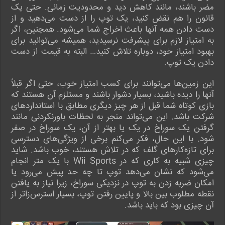
مضر باشند، مانند کاهش دید و محدودیت زمانی. حتی یک
قانون را هم نقض کنید، یک توپ را از دست می‌دهید و از
دست دادن همه آنها باعث اخراج شما می‌شود. همچنین، اگر
به امتیاز لازم برای پیشرفت نرسیدید، همیشه می‌توانید برای
بهبود امتیاز خود، دوباره تلاش کنید… البته به قیمت از دست
دادن یک توپ.
این زمین‌ها می‌توانند برای کسب امتیاز خوب، حتی اگر قبلاً
آنها را دیده باشید، بسیار دشوار باشند و مستلزم آن هستند که
بازی کوتاه شما قبل از هر چیز دیگری مطابق با استانداردهای
شرکت باشد. این می‌تواند منجر به لحظات باورنکردنی مانند
گرفتن یک سوراخ در یک یا بهتر از آن، یک سوراخ در صفر
شود. با این حال، فکر می‌کنم برخی از ویژگی‌های دسترسی
برای تازه‌کارهای گلف که در تلاش هستند، خوب باشد. شاید
چیزی شبیه به کاری که در Wii Sports با یک متر انجام
می‌شود که نشان می‌دهد توپ تا چه حد پیش می‌رود یا
امکان ضربه زدن به توپ در نزدیکی سوراخ، زیرا نیاز به یافتن
نقطه مطلوب بین بالا و پایین رفتن توپ، بسیار استرس‌زاتر از
آن چیزی بود که باید باشد.