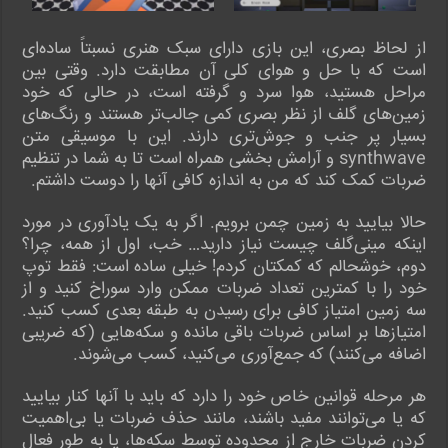
از لحاظ بصری، این بازی دارای سبک هنری نسبتاً ساده‌ای
است که با حل و هوای کلی آن مطابقت دارد. وقتی بین
مراحل هستید، هوا سرد و گرفته است، در حالی که خود
زمین‌های گلف از نظر بصری کمی جالب‌تر هستند و رنگ‌های
بسیار پر جنب و جوش‌تری دارند. این با موسیقی متن
synthwave و آرامش بخشی همراه است تا به شما در تنظیم
ضربات کمک کند که من به اندازه کافی آنها را دوست داشتم.
حالا بیایید به زمین چمن برویم. اگر به یک یادآوری در مورد
اینکه مینی‌گلف چیست نیاز دارید… خب، اول از همه، چرا؟
دوم، خوشحالم که کمکتان کردم! خیلی ساده است: فقط توپ
خود را با کمترین تعداد ضربات ممکن وارد سوراخ کنید و از
سه زمین امتیاز کافی برای رسیدن به طبقه بعدی کسب کنید.
امتیازها بر اساس ضربات باقی مانده و سکه‌هایی (که ضریبی
اضافه می‌کنند) که جمع‌آوری می‌کنید، کسب می‌شوند.
هر مرحله قوانین خاص خود را دارد که باید با آنها کنار بیایید
که یا می‌توانند مفید باشند، مانند حذف ضربات یا بی‌اهمیت
کردن ضربات خارج از محدوده توسط سکه‌ها، یا به طور فعال