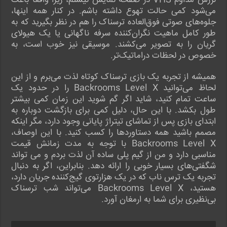
لرزش مداوم VHS در صفحه نمایش نیستم، زیرا واقعاً باعث
می‌شود کمی حالت تهوع داشته باشم. در کنار همه اینها،
جلوه‌های صوتی فوق‌العاده ترسناک را هم در نظر بگیرید که به
طور کامل ماهیت نگران‌کننده سرفه ناگهانی یا یک هیولای
گریان را به تصویر می‌کشند. موسیقی نیز خوب است، به
خصوص در لحظات دراماتیک‌تر.
همیشه از تجربه یک بازی ترسناک کوتاه لذت می‌برم و از این
لحاظ می‌توانید Backrooms Level X را در حدود یک
ساعت تمام کنید، شاید اگر گم شوید این زمان کمی بیشتر
طول بکشد. با این حال، دلیل کمی برای بازگشت دوباره به
ابتدای بازی پس از تماشای تیتراژ پایانی وجود دارد، مگر اینکه
مصمم باشید همه دستاوردها را کسب کنید. با این اوصاف،
Backrooms Level X با توجه به مدت زمانش قیمت
مناسبی دارد و من از گیم پلی ساده آن لذت بردم و می تواند
شگفتی‌های بسیار خوبی را ارائه دهد. بنابراین، اگر به دنبال
تجربه یک ترس ناب که در یک هزارتوی گیج‌کننده جریان دارد،
هستید، Backrooms Level X می‌تواند شب ترسناک
بی‌نظیری برای شما به ارمغان آورد.