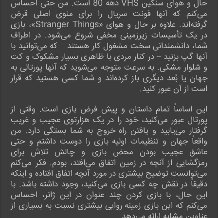
حال و هوای سنگین VHS دهه 80 است. من حتی احساس
می‌کنم که آنها فونت سریال را برای منوی اصلی قرض
گرفته‌اند. علاوه بر حال و هوای «Stranger Things»، بازی
در یک تأسیسات زیرزمینی مخفی شروع می‌شود. در اطراف
شما، دانشمندانی سخت مشغول کار هستند – که می‌توانید با
آنها گپ بزنید – در کنار مردی با ظاهری بسیار مشکوک و کت
و شلوار مشکی. به سرعت متوجه می‌شوید که آنها پورتالی به
جهان یا بُعد دیگری باز کرده‌اند و شما کسی هستید که قرار
است از آن عبور کنید.
این اساساً تمام داستان و پیش فرض بازی است. وقتی از
پورتال عبور می‌کنید، خود را در یک هزارتوی عجیب و غریب
گرفتار می‌یابید و یافتن راه خروج به شما بستگی دارد. من
واقعاً جهان و تنظیمات اولیه بازی را دوست داشتم و حتی
عاشق عجیب بودن محض بازی و چالش تلاش برای
رمزگشایی از آنچه در زمین اتفاق می‌افتد، بودم. فکر می‌کنم
می‌توانست توضیح بیشتری در مورد آنچه اتفاق افتاده و اینکه
دقیقاً در نقش چه کسی بازی می‌کنید، وجود داشته باشد. با
این حال، با بازی کردن چند عنوان در این ژانر، احساس
می‌کنم که این بازی زمینه روایی بیشتری نسبت به بسیاری از
عناوین مشابه ارائه می‌دهد.