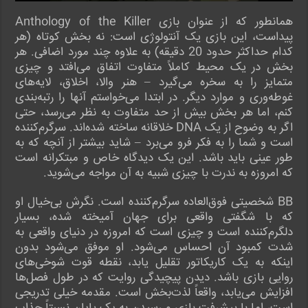
همانطور که از عنوان بازی Anthology of the Killer
پیداست، این بازی یک آنتولوژی است: نه بخش کوتاه (هر
کدام حداکثر حدود 20 دقیقه) به علاوه چند مورد اضافی. هر
بخش در یک محیط کاملاً متفاوت اتفاق می‌افتد و چیزی
متمایز را به سخره می‌گیرد – هنر والا، اخلاق، لایه‌های
غوطه‌وری و موارد دیگر. در ابتدا می‌خواستم آنها را رتبه‌بندی
کنم، اما هر بخش بیش از حد متفاوت به نظر می‌رسد، حتی
اگر به وضوح از یک DNA خلاقانه ساخته شده‌اند. سرگرم‌کننده
است و شما را به فکر فرو می‌برد – شاید بیشتر از آنچه که به
طور عینی باید باشد. این یک دیدگاه خاص و مبتکرانه است
که امروزه به ندرت با چیزی شبیه به آن مواجه می‌شوید.
BB شخصیتی فوق‌العاده سرگرم‌کننده است. نگرش بی‌خیال او
که با شگفتی واقعی برای جهان آمیخته شده، بسیار
دلگرم‌کننده است و چیزی است که امروزه در دنیای واقعی به
شدت کمبود آن احساس می‌شود. او موفق می‌شود بدون
اینکه به یک کاریکاتور تقلیل یابد، نقطه قوت شوخی‌های
روایی بازی باشد. دیدن پیچیدگی روایت که در طول فصل‌ها
افزایش می‌یابد، واقعاً لذت‌بخش است. مقدمه خیلی تدریجی