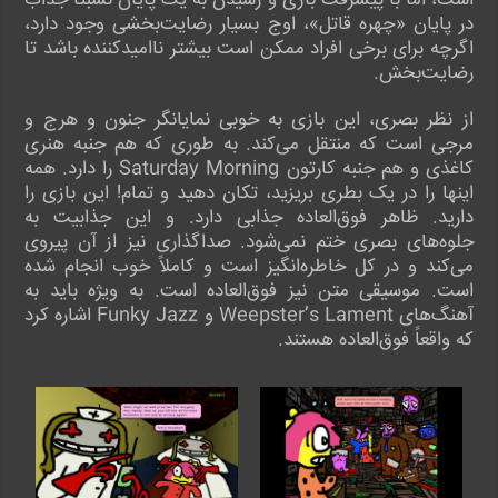
است، اما با پیشرفت بازی و رسیدن به یک پایان نسبتاً جذاب
در پایان «چهره قاتل»، اوج بسیار رضایت‌بخشی وجود دارد،
اگرچه برای برخی افراد ممکن است بیشتر ناامیدکننده باشد تا
رضایت‌بخش.
از نظر بصری، این بازی به خوبی نمایانگر جنون و هرج و
مرجی است که منتقل می‌کند. به طوری که هم جنبه هنری
کاغذی و هم جنبه کارتون Saturday Morning را دارد. همه
اینها را در یک بطری بریزید، تکان دهید و تمام! این بازی را
دارید. ظاهر فوق‌العاده جذابی دارد. و این جذابیت به
جلوه‌های بصری ختم نمی‌شود. صداگذاری نیز از آن پیروی
می‌کند و در کل خاطره‌انگیز است و کاملاً خوب انجام شده
است. موسیقی متن نیز فوق‌العاده است. به ویژه باید به
آهنگ‌های Weepster’s Lament و Funky Jazz اشاره کرد
که واقعاً فوق‌العاده هستند.