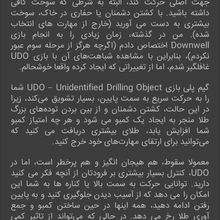
جهت اصلی حرکت کند، البته به شرطی که سوخت کافی
داشته باشید. با کشتن دشمنان یا حفاری در خاک، سوخت
بیشتری به دست می آورید (خارج از مهارت های انتخاب
شده). من در گذشته، زمان زیادی را به انجام بازی
Downwell اختصاص دادم (اگرچه هرگز از مرحله سوم عبور
نکردم)، بنابراین با مشاهده شباهت‌های آن با بازی UDO
غافلگیر شدم، اما از تغییراتی که ایجاد کرده واقعا خوشحالم.
گیم پلی بازی UDO – Unidentified Drilling Object شما
را به حرکت سریع به سمت پایین، بسیار تشویق می‌کند، زیرا
در این حالت، کشتن دشمنان و از بین بردن توده‌های بزرگ
طلا منجر به ایجاد یک کمبو می شود و هر چه امتیاز کمبو
شما افزایش یابد، طلای بیشتری دریافت می کنید که
می‌توانید برای ارتقای مهارت‌های خود خرج کنید.
معمولا سقوط، هم هیجان انگیز و هم پرخطر است، اما در
UDO، کنترل بسیار بیشتری بر فرودتان از آنچه فکر می کنید
دارید. توانایی حرکت به سمت بالا یا کناره ها به شما این
امکان را می دهد که از آسیب دیدن جلوگیری کنید و به پایین
رفتن ادامه دهید، همه اینها در حین ساختن کمبو و جمع
آوری طلا رخ می دهد. در حالی که می‌تواند از تاثیر کمی