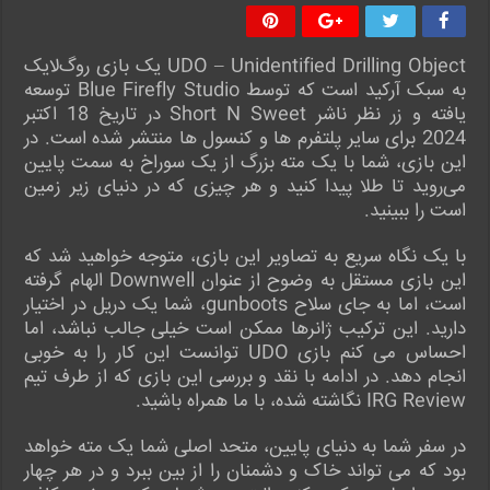
UDO – Unidentified Drilling Object یک بازی روگ‌لایک
به سبک آرکید است که توسط Blue Firefly Studio توسعه
یافته و زر نظر ناشر Short N Sweet در تاریخ 18 اکتبر
2024 برای سایر پلتفرم ها و کنسول ها منتشر شده است. در
این بازی، شما با یک مته بزرگ از یک سوراخ به سمت پایین
می‌روید تا طلا پیدا کنید و هر چیزی که در دنیای زیر زمین
است را ببینید.
با یک نگاه سریع به تصاویر این بازی، متوجه خواهید شد که
این بازی مستقل به وضوح از عنوان Downwell الهام گرفته
است، اما به جای سلاح gunboots، شما یک دریل در اختیار
دارید. این ترکیب ژانرها ممکن است خیلی جالب نباشد، اما
احساس می کنم بازی UDO توانست این کار را به خوبی
انجام دهد. در ادامه با نقد و بررسی این بازی که از طرف تیم
IRG Review نگاشته شده، با ما همراه باشید.
در سفر شما به دنیای پایین، متحد اصلی شما یک مته خواهد
بود که می تواند خاک و دشمنان را از بین ببرد و در هر چهار