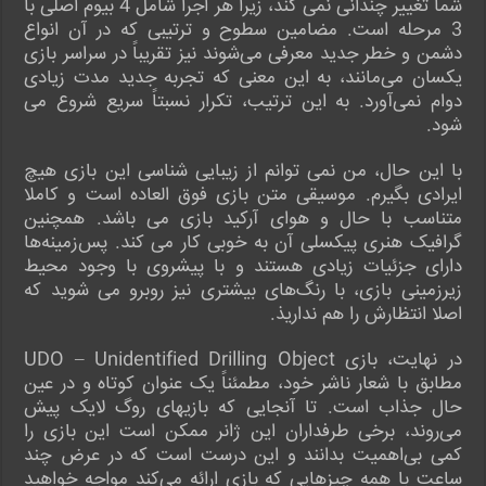
شما تغییر چندانی نمی کند، زیرا هر اجرا شامل 4 بیوم اصلی با
3 مرحله است. مضامین سطوح و ترتیبی که در آن انواع
دشمن و خطر جدید معرفی می‌شوند نیز تقریباً در سراسر بازی‌
یکسان می‌مانند، به این معنی که تجربه جدید مدت زیادی
دوام نمی‌آورد. به این ترتیب، تکرار نسبتاً سریع شروع می
شود.
با این حال، من نمی توانم از زیبایی شناسی این بازی هیچ
ایرادی بگیرم. موسیقی متن بازی فوق العاده است و کاملا
متناسب با حال و هوای آرکید بازی می باشد. همچنین
گرافیک هنری پیکسلی آن به خوبی کار می کند. پس‌زمینه‌ها
دارای جزئیات زیادی هستند و با پیشروی با وجود محیط
زیرزمینی بازی، با رنگ‌های بیشتری نیز روبرو می شوید که
اصلا انتظارش را هم نداریذ.
در نهایت، بازی UDO – Unidentified Drilling Object
مطابق با شعار ناشر خود، مطمئناً یک عنوان کوتاه و در عین
حال جذاب است. تا آنجایی که بازیهای روگ لایک پیش
می‌روند، برخی طرفداران این ژانر ممکن است این بازی را
کمی بی‌اهمیت بدانند و این درست است که در عرض چند
ساعت با همه چیزهایی که بازی ارائه می‌کند مواجه خواهید