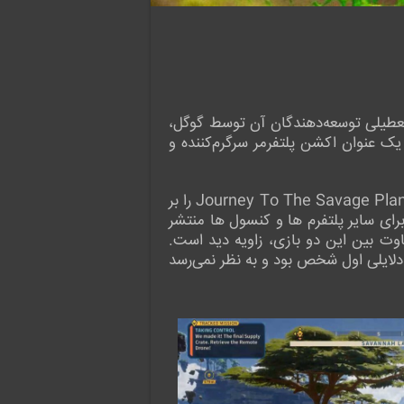
یداری و سپس تعطیلی توسعه‌دهندگان آن توسط گوگل،
یک عنوان اکشن پلتفرمر سرگرم‌کننده و
توسعه دهنده این بازی، Raccoon Logic Studios می باشد که البته ساخت نسخه اول این بازی یعنی Journey To The Savage Planet را بر
ه نداشت. با این حال به خوبی توانسته یک نسخه دنباله شگفت انگیز را توسعه دهد که در 8 مه 2025 برای سایر پلتفرم ها و کنسول ها منتشر
وت بین این دو بازی، زاویه دید است.
Revenge of the Sav سوم شخص است در حالی که Journey to the Savage Planet به دلایلی اول شخص بود و به نظر نمی‌رسد