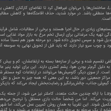
ضمنا در Laysara: Summit Kingdom، ساختمان‌ها را می‌توان غیرفعال کرد تا تقاضای کا
‌ها منطقی باشد. در موارد شدید، حذف اقامتگاه‌ها و کاهش مطالبا
 است.
ستم‌های زیادی در حال اجرا هستند و برخی از مطالبات، شامل فرآین
ی تهیه یک مرغدانی برای ارسال تخم مرغ به بازار مواد غذایی است،
 تبدیل شود و سپس تحویل داده شود. دو مرحله هنوز هم نسبتاً ساده 
عود و چوب سرو نیاز دارند که باید قبل از تحویل نهایی به صومعه آن
ی تقسیم شده و برخی از سازه‌ها بسته به ارتفاعشان، کم و بیش کا
 به دلیل گرم‌تر بودن هوا، پشم کمتری دارند. این برای تولید پنیر عا
. از سوی دیگر، گاومیش‌ها می‌توانند در ارتفاعات کوه مستقر شوند
کز جمعیتی دور باشد، به این معنی که همه چیز به حمل و نقل اضافی
گیم‌پلی جذاب، چالش‌برانگیز و رضایت‌بخش ایجاد می‌کند که بازیکن
در نهایت، Laysara: Summit Kingdom با ارائه چندین حالت متعدد، کاملتر نیز می ش
ت می‌کند. اما من شخصاً حالت بازی مستقل را ترجیح می‌دهم، 
 تکمیل شوند. این تقریباً به همان روش کمپین عمل می‌کند، اما شهر
ه از یک مرحله به مرحله دیگر دوباره استفاده می‌شوند و با گذشت