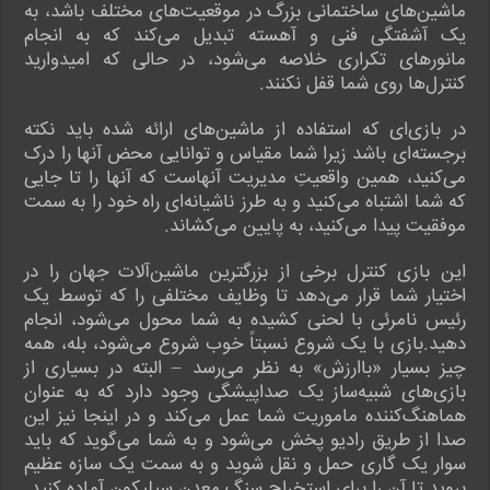
ماشین‌های ساختمانی بزرگ در موقعیت‌های مختلف باشد، به
یک آشفتگی فنی و آهسته تبدیل می‌کند که به انجام
مانورهای تکراری خلاصه می‌شود، در حالی که امیدوارید
کنترل‌ها روی شما قفل نکنند.
در بازی‌ای که استفاده از ماشین‌های ارائه شده باید نکته
برجسته‌ای باشد زیرا شما مقیاس و توانایی محض آنها را درک
می‌کنید، همین واقعیتِ مدیریت آنهاست که آنها را تا جایی
که شما اشتباه می‌کنید و به طرز ناشیانه‌ای راه خود را به سمت
موفقیت پیدا می‌کنید، به پایین می‌کشاند.
این بازی کنترل برخی از بزرگترین ماشین‌آلات جهان را در
اختیار شما قرار می‌دهد تا وظایف مختلفی را که توسط یک
رئیس نامرئی با لحنی کشیده به شما محول می‌شود، انجام
دهید.بازی با یک شروع نسبتاً خوب شروع می‌شود، بله، همه
چیز بسیار «باارزش» به نظر می‌رسد – البته در بسیاری از
بازی‌های شبیه‌ساز یک صداپیشگی وجود دارد که به عنوان
هماهنگ‌کننده ماموریت شما عمل می‌کند و در اینجا نیز این
صدا از طریق رادیو پخش می‌شود و به شما می‌گوید که باید
سوار یک گاری حمل و نقل شوید و به سمت یک سازه عظیم
بروید تا آن را برای استخراج سنگ معدن سیلیکون آماده کنید.