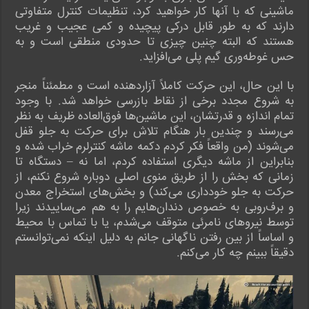
ماشینی که با آنها کار خواهید کرد، تنظیمات کنترل متفاوتی
دارند که به طور قابل درکی پیچیده و کمی عجیب و غریب
هستند که البته چنین چیزی تا حدودی منطقی است و به
حس غوطه‌وری گیم پلی می‌افزاید.
با این حال، این حرکت کاملاً آزاردهنده است و مطمئناً منجر
به شروع مجدد برخی از نقاط بازرسی خواهد شد. با وجود
تمام اندازه و قدرتشان، این ماشین‌ها فوق‌العاده ظریف به نظر
می‌رسند و چندین بار هنگام تلاش برای حرکت به جلو قفل
می‌شوند (من واقعاً فکر کردم دکمه ماشه کنترلرم خراب شده و
بنابراین از ماشه دیگری استفاده کردم، اما نه – دستگاه تا
زمانی که بخش را از طریق منوی اصلی دوباره شروع نکنم، از
حرکت به جلو خودداری می‌کند) و بخش‌های استخراج معدن
و برف‌روبی به خصوص دندان‌هایم را به هم می‌ساییدند زیرا
توسط نیروهای نامرئی متوقف می‌شدم، یا با تماس با محیط
و اساساً از بین رفتن ناگهانی جانم به دلیل اینکه نمی‌توانستم
دقیقاً ببینم چه کار می‌کنم.