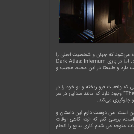
اده می‌شود که جهان و شخصیت اصلی را
معرفی می‌کند و قبل از اینکه همه چیز در اطرافشان به گند کشیده شود، شروع به به تعامل با محیط می‌کنید. اما در بازی Dark Atlas: Infernum
یب دارد و طبیعتا در این محیط عجیب و
ز هستید. در شرایطی که واقعیت فرو ریخته و او خود را در
حال مصرف مواد مخدر و بیدار شدن در یک زیرزمین در حال فرو ریختن می‌بیند. موجودیتی به نام “The Word” وجود دارد که مانند صدایی در سر
و جلوگیری می‌کند.
عا قابل تحسین است. من دوست دارم این داستان و
ست، بررسی کنم که البته گاهی اوقات
قات متوجه می شدم کاری بدیع را انجام