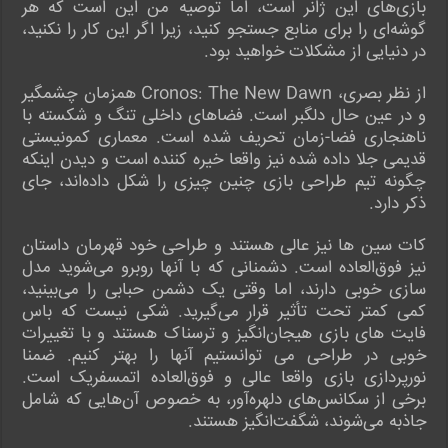
بازی‌های این ژانر است، اما توصیه من این است که هر
گوشه‌ای را برای منابع جستجو کنید، زیرا اگر این کار را نکنید،
در دنیایی از مشکلات خواهید بود.
از نظر بصری، Cronos: The New Dawn همزمان چشمگیر
و در عین حال دلگبر است. فضاهای داخلی تنگ و شکسته با
ناهنجاری فضا-زمان تحریف شده است. معماری کمونیستی
قدیمی جلا داده شده نیز واقعا خیره کننده است و دیدن اینکه
چگونه تیم طراحی بازی چنین چیزی را شکل داده‌اند، جای
ذکر دارد.
کات سین ها نیز عالی هستند و طراحی خود قهرمان داستان
نیز فوق‌العاده است. دشمنانی که با آنها روبرو می‌شوید مدل
سازی خوبی دارند، اما وقتی یک دشمن حبابی را می‌بینید،
کمی کمتر تحت تأثیر قرار می‌گیرید. شکی نیست که باس
فایت های بازی هیجان‌انگیز و ترسناک هستند و با تغییرات
خوبی در طراحی می توانستیم آنها را بهتر کنیم. ضمنا
نورپردازی بازی واقعا عالی و فوق‌العاده اتمسفریک است.
برخی از سکانس‌های دلهره‌آور، به خصوص آن‌هایی که شامل
جاذبه می‌شوند، شگفت‌انگیز هستند.