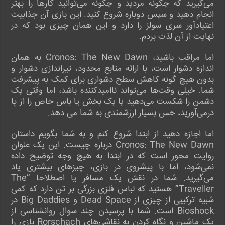
می‌گیرید که چگونه مردید و چگونه می‌توانید کارها را بهتر
انجام دهید و سپس دوباره شروع کنید. این بازی آن جذابیت
اعتیادآور سری سولز را دارد و این همان چیزی بود که در
نهایت از آن لذت بردم.
اما مراقب باشید، Cronos: The New Dawn به همان
اندازه دشوار است، با ارائه منابع محدود، تیراندازی دشوار و
بدون هیچ گونه کاهش سطح دشواری برای کمک به پیشرفت
شما. خیلی وقت‌ها می‌تواند ناامیدکننده باشد، اما وقتی یک
دشمن را شکست می‌دهید یا یک بخش یا باس خاص را از پا
درمی‌آورید، حس بسیار ارزشمندی به شما می دهد.
اما اجازه دهید از ابتدا شروع کنم و به شما بگویم داستان
Cronos: The New Dawn درباره چیست. این یک عنوان
روایت محور است که در ابتدا به هیچ وجه توضیح داده
نمی‌شود، اما با پیشروی در بازی، چیزهای بیشتری یاد
می‌گیرید. شما در نقش یک مسافر یا اصطلاحا “The
Traveller” هستید که لباس فلزی بزرگی بر تن دارد که کمی
شبیه ترکیبی از چیزی از Dead Space و Big Daddies در
Bioshock است. شما با پرسیدن چند سوال روانشناسی از
یک ماشین و نگاه کردن به نقاشی‌های Rorschach بازی را