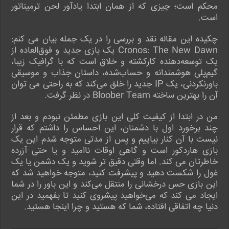
محکم است؛ چیزی که از همان ابتدا یادآور لحن ترمیناتور
است.
چکیده این مقاله نقد و بررسی را در یک جمله بیان می کنم:
Cronos: The New Dawn یک بازی جدید و فوق‌العاده از
یک توسعه‌دهنده کارکشته و خلاق است که با گرافیک زیبا،
گیم‌پلی هوشمندانه و حساب‌شده، داستان جذاب و موسیقی
باورنکردنی، یک IP جدید را خلق می‌کند که به راحتی می توان
آن را بهترین ساخته Bloober Team در نظر گرفت.
من در ابتدا از کیفیت کلی این بازی مطمئن نبودم و بعد از
چند برخورد اول با دشمنان، این احساس را داشتم که قرار
نیست با آن کنار بیاییم و پس از مدتی متوجه شدم این یک
بازی هاردکور است و گاهی اوقات ناامید و یا حتی آزرده
خاطرتان می‌ کند. اما وقتی دقیق تر شوید و یک دشمن یا یک
غول را شکست ‌دهید و پیشرفت ‌کنید، متوجه خواهید شد که
این بازی حس درخشانی را منتقل می‌کند و این باور را در شما
ایجاد می کند که می‌خواهید پیشروی کنید تا بفهمید در این
دنیا چه اتفاقی افتاده، شما که هستید و چرا اینجا هستید.