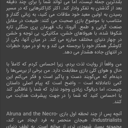
بلندترین جمله نیست، اما می تواند شما را برای چند دقیقه
بعد از گذشتن به تفکر وادار کند. اکثر کاراکترهایی که در مسیر
رسیدن به اولین معبد خود ملاقات می کنید، به زبانی گلدار و
متناسب با موضوع بازی صحبت می کنند: طبیعت در مقابل
صنعت گرایی و طمع. آلرونا، یک قهرمان پری جنگلی تازه
شکوفا شده، با هیولاهای خشن، مکانیکی، بی توجه و خشن
در چهار دنیای مختلف مبارزه می کند. در میان آنها، یکی از
کاوشگر همکار خود را برجسته می کند و به او در مورد خطرات
در انتهای جاده هشدار می دهد.
من واقعاً از روایت لذت بردم، زیرا احساس کردم که کاملاً با
حال و هوای کلی بازی مطابقت دارد. من برخی از بررسی‌ها را
دیده‌ام که می‌گویند دست و پاگیر است و فکر می‌کنم این
کمی ناعادلانه است – واضح است که پیام اصلی داستان
چیست، اما دیالوگ زیادی وجود ندارد که شما را غافلگیر کند
یا احساس کنید که شما را در جهت پیشرفت هدایت می
کنند.
آنچه پس از چند لحظه اول بازی Alruna and the Necro-
Industrialists، هیجان منحصر به فرد ایجاد می کند،
مجموعه بسیار شهودی تری از موانع است. به لطف دنیای